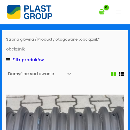
Przejdź
do
treści
Strona główna
/ Produkty otagowane „obciążnik”
obciążnik
Filtr produków