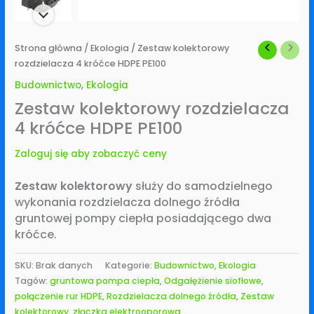
Strona główna
/
Ekologia
/ Zestaw kolektorowy
rozdzielacza 4 króćce HDPE PE100
Budownictwo
,
Ekologia
Zestaw kolektorowy rozdzielacza
4 króćce HDPE PE100
Zaloguj się aby zobaczyć ceny
Zestaw kolektorowy
służy do samodzielnego
wykonania rozdzielacza dolnego źródła
gruntowej pompy ciepła posiadającego dwa
króćce.
SKU:
Brak danych
Kategorie:
Budownictwo
,
Ekologia
Tagów:
gruntowa pompa ciepła
,
Odgałężienie siofłowe
,
połączenie rur HDPE
,
Rozdzielacza dolnego źródła
,
Zestaw
kolektorowy
,
złączka elektrooporowa