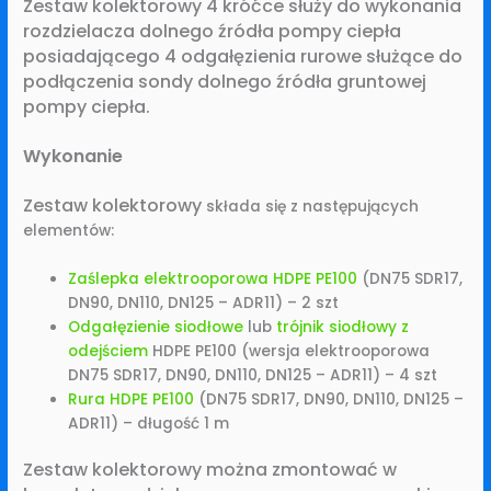
Zestaw kolektorowy 4 króćce służy do wykonania
rozdzielacza dolnego źródła pompy ciepła
posiadającego 4 odgałęzienia rurowe służące do
podłączenia sondy dolnego źródła gruntowej
pompy ciepła.
Wykonanie
Zestaw kolektorowy
składa się z następujących
elementów:
Zaślepka elektrooporowa HDPE PE100
(DN75 SDR17,
DN90, DN110, DN125 – ADR11) – 2 szt
Odgałęzienie siodłowe
lub
trójnik siodłowy z
odejściem
HDPE PE100 (wersja elektrooporowa
DN75 SDR17, DN90, DN110, DN125 – ADR11) – 4 szt
Rura HDPE PE100
(DN75 SDR17, DN90, DN110, DN125 –
ADR11) – długość 1 m
Zestaw kolektorowy można zmontować w